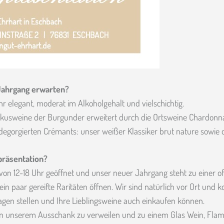
ahrgang erwarten?
r elegant, moderat im Alkoholgehalt und vielschichtig.
kusweine der Burgunder erweitert durch die Ortsweine Chardon
h degorgierten Crémants: unser weißer Klassiker brut nature sowie d
präsentation?
on 12-18 Uhr geöffnet und unser neuer Jahrgang steht zu einer o
in paar gereifte Raritäten öffnen. Wir sind natürlich vor Ort und
agen stellen und Ihre Lieblingsweine auch einkaufen können.
h in unserem Ausschank zu verweilen und zu einem Glas Wein, Fl