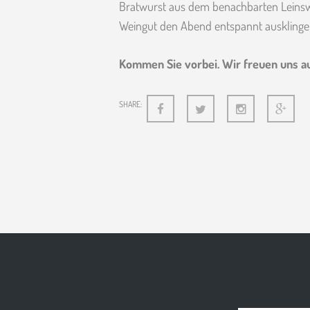
Bratwurst aus dem benachbarten Leinswei
Weingut den Abend entspannt ausklinge
Kommen Sie vorbei. Wir freuen uns au
SHARE: