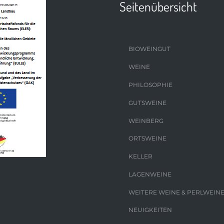
Seitenübersicht
BIOWEINGUT
WEINE
PHILOSOPHIE
GUTSWEINE
WEINBERG
ORTSWEINE
KELLER
LAGENWEINE
WEITERE WEINE & PERLWEIN
NEUIGKEITEN