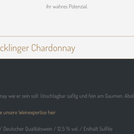
ihr wahres Potenzial.
Göcklinger Chardonnay
ay wie er sein soll: Unschlagbar safitg und fein am Gaumen. Abol
e unsere Weinexpertise hier
/ Deutscher Qualitätswein / 12,5 % vol. / Enthält Sulfite