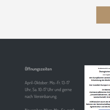
Öffnungszeiten
April-Oktober: Mo.-Fr. 13-17
Uhr, Sa. 10-17 Uhr und gerne
nach Vereinbarung.
November-März: Mo.-Sa. nach