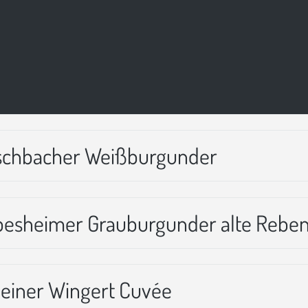
 Eschbacher Weißburgunder
Ilbesheimer Grauburgunder alte Rebe
kleiner Wingert Cuvée