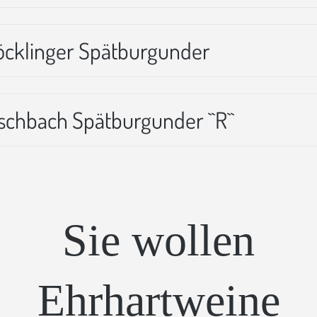
Göcklinger Spätburgunder
Eschbach Spätburgunder ``R``
Sie wollen
Ehrhartweine