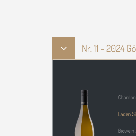
Nr. 11 - 2024 
Chardonn
Laden Si
Biowein 