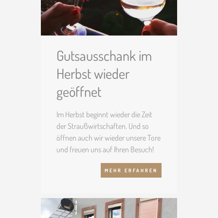
Gutsausschank im
Herbst wieder
geöffnet
Im Herbst beginnt wieder die Zeit
der Straußwirtschaften. Und so
öffnen auch wir wieder unsere Tore
und freuen uns auf Ihren Besuch!
Nehmen Sie gern Platz in unserer
MEHR ERFAHREN
Weinstube oder auf unserer
Terrasse und genieße unsere
hauseigenen Weine sowie
pfälzische Küche. Unseren