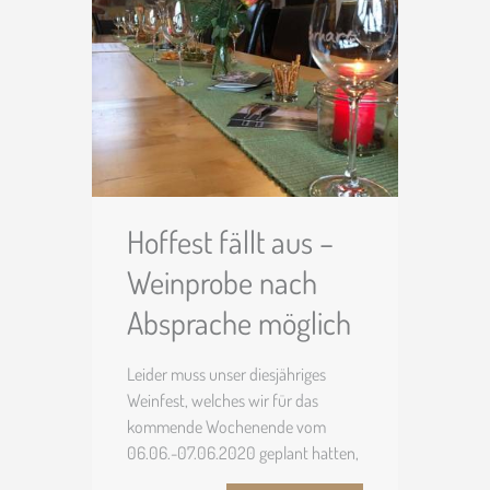
und Mittwoch ist Ruhetag) ab 12
Hoffest fällt aus –
Weinprobe nach
Absprache möglich
Leider muss unser diesjähriges
Weinfest, welches wir für das
kommende Wochenende vom
06.06.-07.06.2020 geplant hatten,
wegen Corona ausfallen. Aufgrund