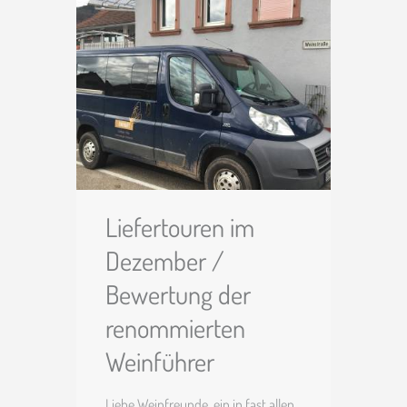
Gutsausschank öffnen wir in
diesem Jahr vom 04.09.2021 bis
zum 24.10.2021 von Donnerstag
Liefertouren im
Dezember /
Bewertung der
renommierten
Weinführer
Liebe Weinfreunde, ein in fast allen