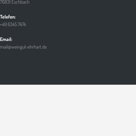
76831 Eschbach
Telefon:
+49 6345 7474
Email:
mail@weingut-ehrhart.de