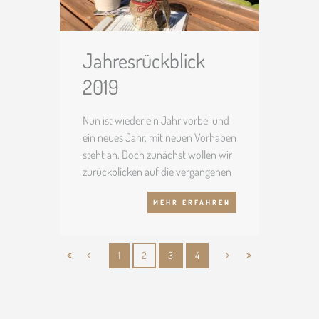
Jahresrückblick
2019
Nun ist wieder ein Jahr vorbei und
ein neues Jahr, mit neuen Vorhaben
steht an. Doch zunächst wollen wir
zurückblicken auf die vergangenen
12 Monate. Das Jahr 2019 begannen
MEHR ERFAHREN
wir mit dem alljährlichen
Rebschnitt. Das bedeutet, dass wir
im Januar und Februar bei jeder
1
2
3
4
einzelnen Rebpflanze die Triebe
eingekürzt haben, sodass für die
Saison 2019